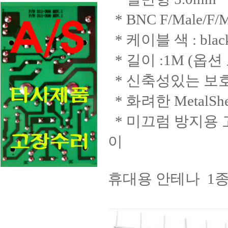
* BNC F/Male/F
* 케이블 색 : blac
* 길이 :1M (옵
* 신축성있는 보호
* 화려한 MetalShe
* 미끄럼 방지용 
이
휴대용 안테나 1종 :