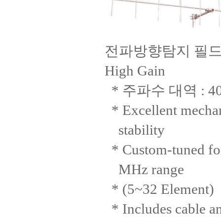
전파방향탐지 필드
High Gain
* 주파수 대역 : 400
* Excellent mechani
stability
* Custom-tuned for
MHz range
* (5~32 Element)
* Includes cable a