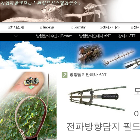
회사소개
Trackings
Telemetry
센서카메라
센
<>
방향탐지 수신기 Receiver
방향탐지안테나 ANT
감쇄기 ATT
방향탐지안테나 ANT
모
전파방향탐지 필