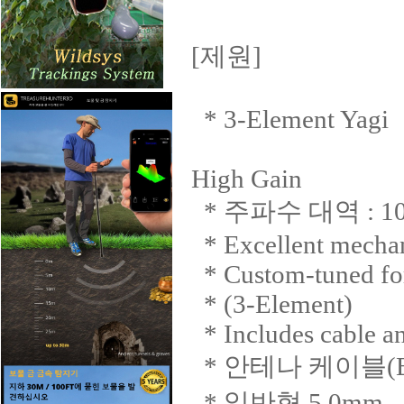
[제원]
* 3-Element Yagi
High Gain
* 주파수 대역 : 10
* Excellent mechanic
* Custom-tuned for
* (3-Element)
* Includes cable a
* 안테나 케이블(B
* 일반형 5.0mm