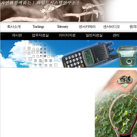
회사소개
Trackings
Telemetry
센서카메라
센서비디오
원격
<>
게시판
업무자료실
이미지자료
일반자료실
관리