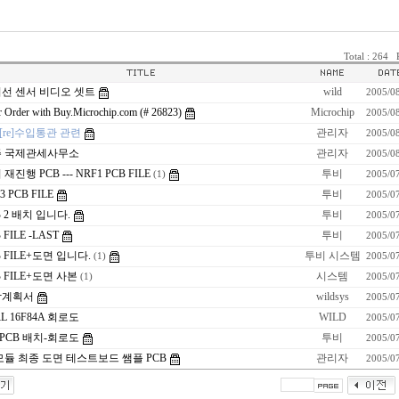
Total : 264 P
선 센서 비디오 셋트
wild
2005/0
 Order with Buy.Microchip.com (# 26823)
Microchip
2005/0
[re]수입통관 관련
관리자
2005/0
주 국제관세사무소
관리자
2005/0
재진행 PCB --- NRF1 PCB FILE
투비
(1)
2005/0
3 PCB FILE
투비
2005/0
B 2 배치 입니다.
투비
2005/0
 FILE -LAST
투비
2005/0
B FILE+도면 입니다.
투비 시스템
(1)
2005/0
B FILE+도면 사본
시스템
(1)
2005/0
합계획서
wildsys
2005/0
RL 16F84A 회로도
WILD
2005/0
2PCB 배치-회로도
투비
2005/0
모듈 최종 도면 테스트보드 쌤플 PCB
관리자
2005/0