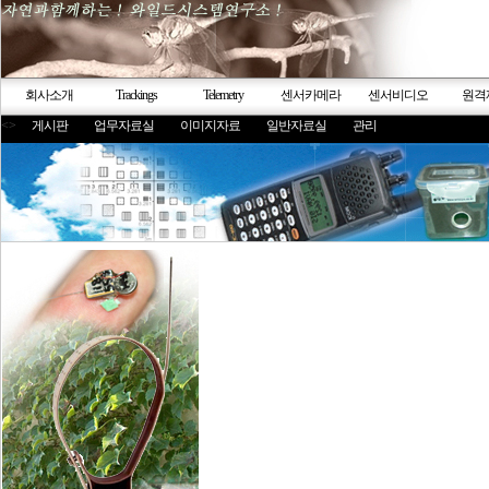
회사소개
Trackings
Telemetry
센서카메라
센서비디오
원격
<>
게시판
업무자료실
이미지자료
일반자료실
관리