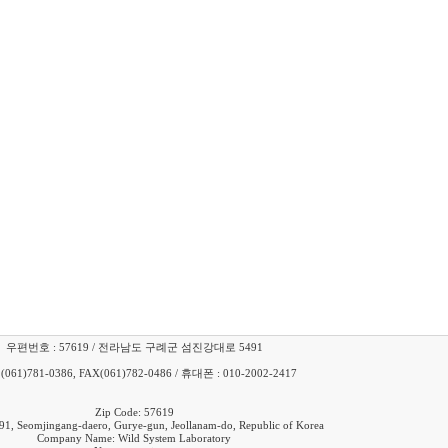
우편번호 : 57619 / 전라남도 구례군 섬진강대로 5491
 (061)781-0386, FAX(061)782-0486 / 휴대폰 : 010-2002-2417
Zip Code: 57619
91, Seomjingang-daero, Gurye-gun, Jeollanam-do, Republic of Korea
Company Name: Wild System Laboratory