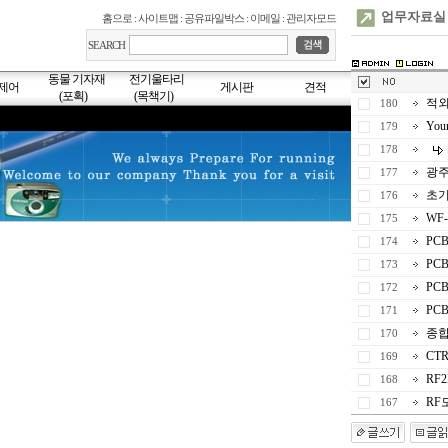
업무자료실
홈으로
:
사이트맵
:
공유파일박스
:
이메일
:
관리자모드
SEARCH
동물 기자재
전기울타리
제어
게시판
견적
(포획)
(목책기)
적외
180
Your
179
178
광
177
초기 
176
WF-
175
PC
174
PCB
173
PC
172
PC
171
종
170
CT
169
RF
168
RF
167