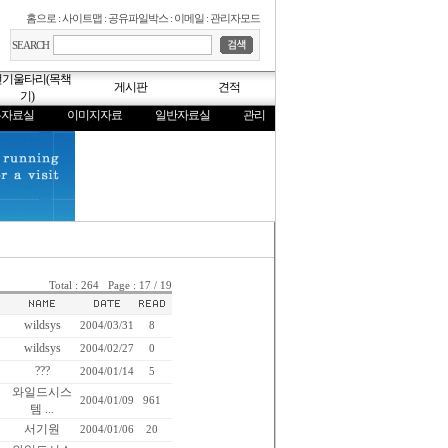
홈으로
:
사이트맵
:
공유파일박스
:
이메일
:
관리자모드
SEARCH
전기울타리(목책
게시판
견적
기)
무자료실
이미지자료
일반자료실
관리
Total : 264 Page : 17 / 19
wildsys
2004/03/31
8
wildsys
2004/02/27
0
???
2004/01/14
5
와일드시스
2004/01/09
961
템 ...
서기원
2004/01/06
20