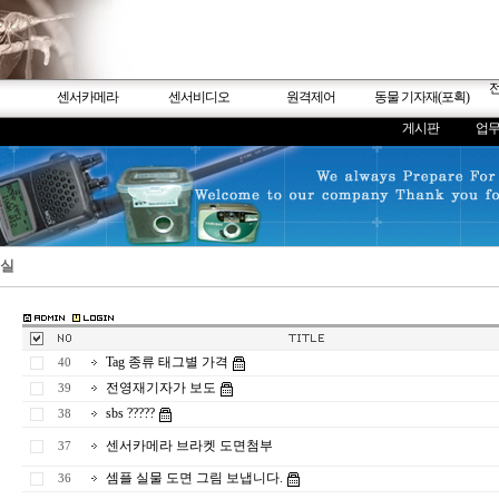
센서카메라
센서비디오
원격제어
동물 기자재(포획)
게시판
업
실
Tag 종류 태그별 가격
40
전영재기자가 보도
39
sbs ?????
38
센서카메라 브라켓 도면첨부
37
셈플 실물 도면 그림 보냅니다.
36