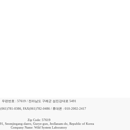
우편번호 : 57619 / 전라남도 구례군 섬진강대로 5491
 (061)781-0386, FAX(061)782-0486 / 휴대폰 : 010-2002-2417
Zip Code: 57619
91, Seomjingang-daero, Gurye-gun, Jeollanam-do, Republic of Korea
Company Name: Wild System Laboratory