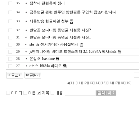
접착제 관련용어 정리
35
곰동면굴 관련 반투명 방탄필름 구입처 참조바랍니다.
34
서울방송 한글파일 첨부
33
반달곰 모니터링 동면굴 시설중 사진2
32
반달곰 모니터링 동면굴 시설중 사진1
31
sbs vtr 센서카메라 사용설명서
30
js엔지니어링 비디오 트랜스미터 3.1 16F84A 헥사소스
29
윤상호 1set time
28
c소스 16f84a 비디오
27
..
◀
[1]
[11]
[12]
[13]
[14]
[15]
[16]
[17]
[18]
[19]