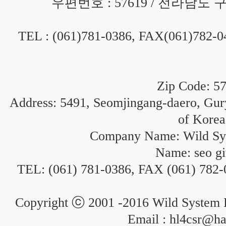
우편번호 : 57619 / 전라남도
TEL : (061)781-0386, FAX(061)782-
Zip Code: 5
Address: 5491, Seomjingang-daero, Gur
of Korea
Company Name: Wild Sy
Name: seo g
TEL: (061) 781-0386, FAX (061) 782-
Copyright ⓒ 2001 -2016 Wild System La
Email : hl4csr@ha