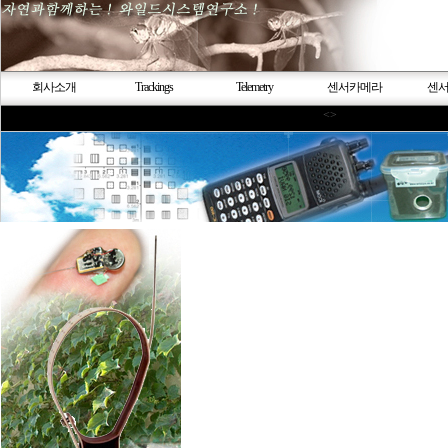
회사소개
Trackings
Telemetry
센서카메라
센
<>