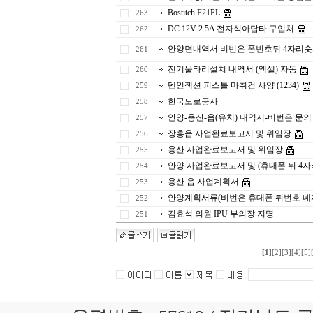
Bostitch F21PL
263
DC 12V 2.5A 전자식아답타 구입처
262
안양면내역서 비번은 폰번호뒤 4자리숫자(
261
전기울타리설치 내역서 (엑셀) 자동
260
덴인젝션 피스톨 마취건 사양 (1234)
259
한국도로공사
258
안양-용산-읍(유치) 내역서-비번은 문의 78
257
장흥읍 사업완료보고서 및 위임장
256
용산 사업완료보고서 및 위임장
255
안양 사업완료보고서 및 (휴대폰 뒤 4자
254
용산.읍 사업계획서
253
안양계획서류(비번은 휴대폰 뒤번호 네
252
김효석 의원 IPU 부의장 지명
251
[1]
[2]
[3]
[4]
[5]